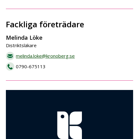
Fackliga företrädare
Melinda Löke
Distriktsläkare
melinda.loke@kronoberg.se
0790-675113