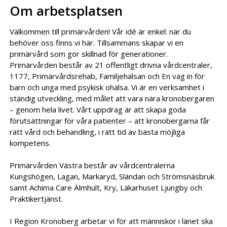
Om arbetsplatsen
Välkommen till primärvården! Vår idé är enkel: när du
behöver oss finns vi här. Tillsammans skapar vi en
primärvård som gör skillnad för generationer.
Primärvården består av 21 offentligt drivna vårdcentraler,
1177, Primärvårdsrehab, Familjehälsan och En väg in för
barn och unga med psykisk ohälsa. Vi är en verksamhet i
ständig utveckling, med målet att vara nära kronobergaren
– genom hela livet. Vårt uppdrag är att skapa goda
förutsättningar för våra patienter – att kronobergarna får
rätt vård och behandling, i rätt tid av bästa möjliga
kompetens.
Primärvården Västra består av vårdcentralerna
Kungshögen, Lagan, Markaryd, Sländan och Strömsnäsbruk
samt Achima Care Älmhult, Kry, Läkarhuset Ljungby och
Praktikertjänst.
I Region Kronoberg arbetar vi för att människor i länet ska