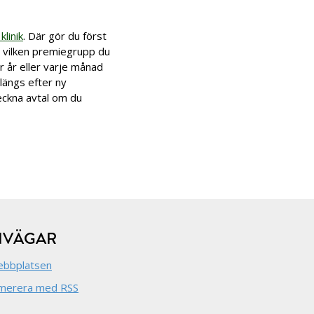
klinik
. Där gör du först
h vilken premiegrupp du
er år eller varje månad
rlängs efter ny
eckna avtal om du
NVÄGAR
bbplatsen
merera med RSS