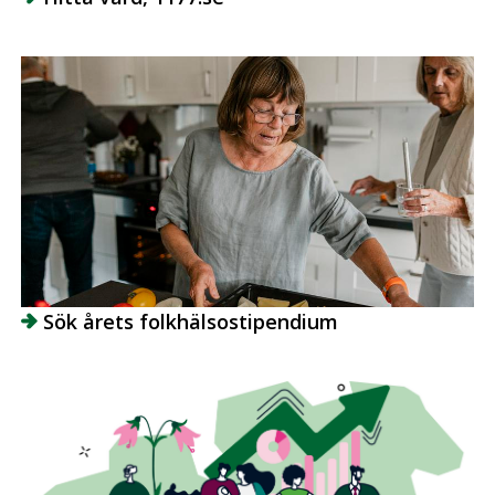
Sök årets folkhälsostipendium