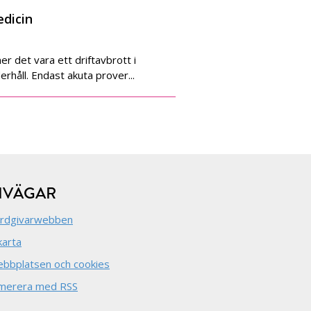
edicin
 det vara ett driftavbrott i
rhåll. Endast akuta prover...
NVÄGAR
rdgivarwebben
arta
bbplatsen och cookies
merera med RSS