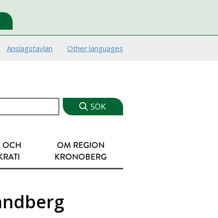
Anslagstavlan
Other languages
K OCH
OM REGION
RATI
KRONOBERG
andberg