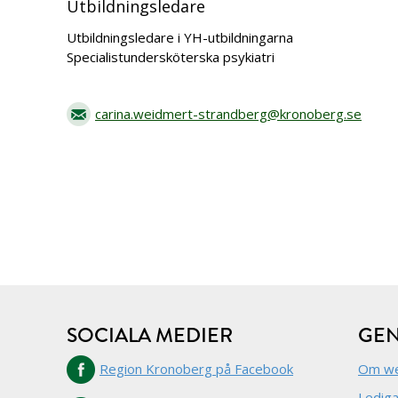
Utbildningsledare
Utbildningsledare i YH-utbildningarna
Specialistundersköterska psykiatri
carina.weidmert-strandberg@kronoberg.se
SOCIALA MEDIER
GE
Region Kronoberg på Facebook
Om we
Lediga