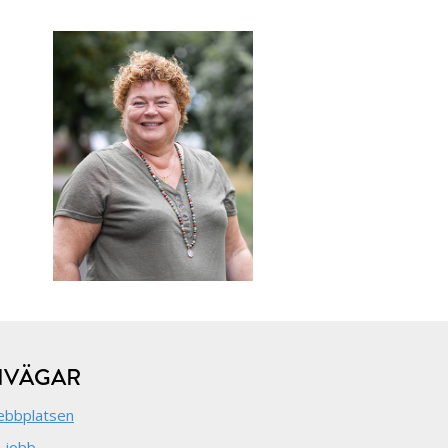
NVÄGAR
bbplatsen
 jobb