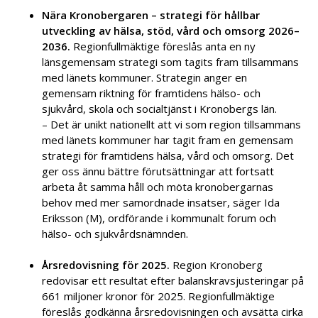
Nära Kronobergaren – strategi för hållbar
utveckling av hälsa, stöd, vård och omsorg 2026–
2036.
Regionfullmäktige föreslås anta en ny
länsgemensam strategi som tagits fram tillsammans
med länets kommuner. Strategin anger en
gemensam riktning för framtidens hälso- och
sjukvård, skola och socialtjänst i Kronobergs län.
– Det är unikt nationellt att vi som region tillsammans
med länets kommuner har tagit fram en gemensam
strategi för framtidens hälsa, vård och omsorg. Det
ger oss ännu bättre förutsättningar att fortsatt
arbeta åt samma håll och möta kronobergarnas
behov med mer samordnade insatser, säger Ida
Eriksson (M), ordförande i kommunalt forum och
hälso- och sjukvårdsnämnden.
Årsredovisning för 2025.
Region Kronoberg
redovisar ett resultat efter balanskravsjusteringar på
661 miljoner kronor för 2025. Regionfullmäktige
föreslås godkänna årsredovisningen och avsätta cirka