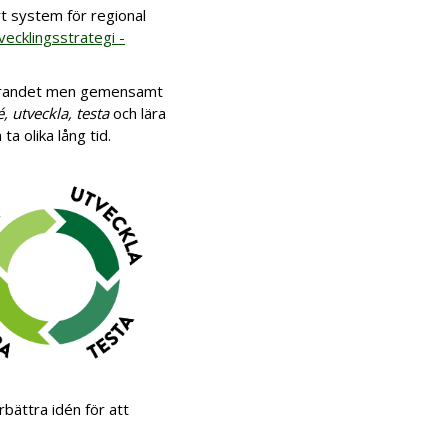
rt system för regional
vecklingsstrategi -
förandet men gemensamt
é, utveckla, testa
och lära
a olika lång tid.
rbättra idén för att