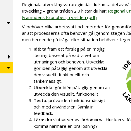
Regionala utvecklingsstrategin där du kan ta del av vå
utveckling – gröna tråden 2.0 hittar du här:
Regional ut
Framtidens Kronoberg i världen (pdf)
Vi behöver olika arbetssätt och metoder för genom­
är att processerna ofta behöver gå igenom stegen
id
men beroende på fråga eller situation behöver stegen t
Idé
: ta fram ett förslag på en möjlig
lösning baserat på vad vi vet om
utmaningen och behoven. Utveckla:
gör idén påtaglig genom att utveckla
den visuellt, funktionellt och
tankemäs­sigt.
Utveckla:
gör idén påtaglig genom att
utveckla den visuellt, funktionellt
Testa:
pröva idén funktionsmässigt
och med användaren. Samla in
feedback.
Lära:
dra slutsatser av lärdomarna. Hur kan vi fö
komma närmare en bra lösning?