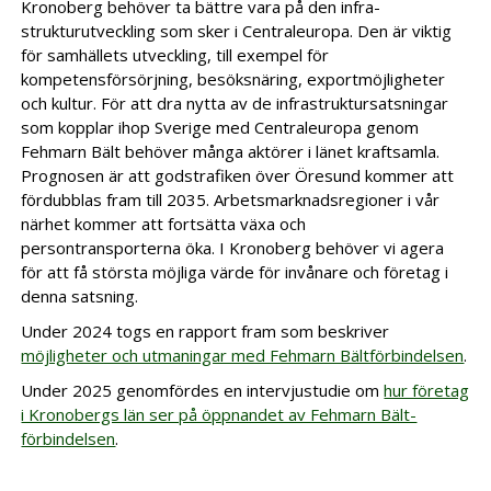
Kronoberg behöver ta bättre vara på den infra­
strukturutveckling som sker i Centraleuropa. Den är viktig
för samhällets utveckling, till exempel för
kompetensförsörjning, besöksnäring, export­möjligheter
och kultur. För att dra nytta av de infrastruktursatsningar
som kopplar ihop Sverige med Centraleuropa genom
Fehmarn Bält behöver många aktörer i länet kraftsamla.
Prognosen är att godstrafiken över Öresund kommer att
fördubblas fram till 2035. Arbetsmarknadsregioner i vår
närhet kommer att fortsätta växa och
persontransporterna öka. I Kronoberg behöver vi agera
för att få största möjliga värde för invånare och företag i
denna satsning.
Under 2024 togs en rapport fram som beskriver
möjligheter och utmaningar med Fehmarn Bältförbindelsen
.
Under 2025 genomfördes en intervjustudie om
hur företag
i Kronobergs län ser på öppnandet av Fehmarn Bält-
förbindelsen
.