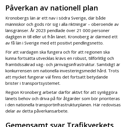
Påverkan av nationell plan
Kronobergs län är ett nav i södra Sverige, där både
människor och gods rör sig i alla riktningar – oberoende av
länsgränser. År 2023 pendlade över 21 000 personer
dagligen in till eller ut från länet. Kronoberg är därmed ett
av få län i Sverige med ett positivt pendlingsnetto.
För att vardagen ska fungera och för att regionen ska
kunna fortsätta utvecklas krävs en robust, tillförlitlig och
framtidssäkrad väg- och järnvägsinfrastruktur. Samtidigt är
konkurrensen om nationella investeringsmedel hård. Trots
att mycket fungerar väl finns det fortsatt betydande
brister i transportsystemet.
Region Kronoberg arbetar därför aktivt för att synliggöra
länets behov och driva på för åtgärder som bör prioriteras
i den nationella transportinfrastrukturplanen. Här redovisas
delar av detta påverkansarbete.
Gemensamt svar Trafikverkets