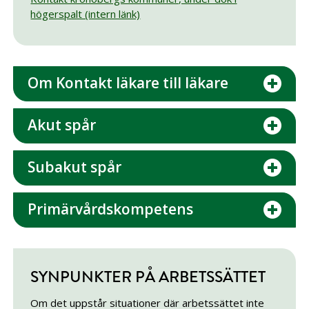
högerspalt (intern länk)
Om Kontakt läkare till läkare
Akut spår
Subakut spår
Primärvårdskompetens
SYNPUNKTER PÅ ARBETSSÄTTET
Om det uppstår situationer där arbetssättet inte