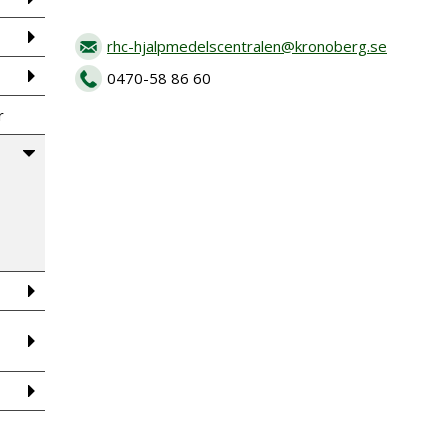
rhc-hjalpmedelscentralen@kronoberg.se
0470-58 86 60
r