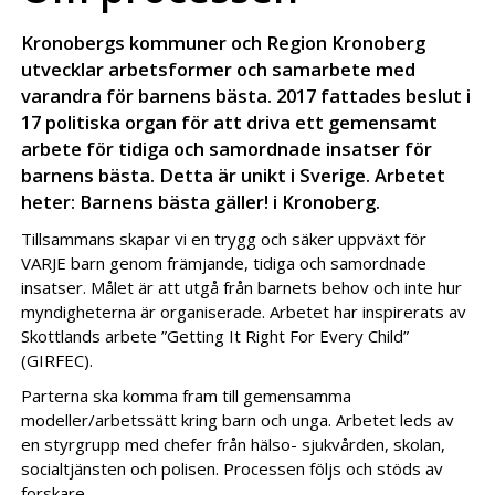
Kronobergs kommuner och Region Kronoberg
utvecklar arbetsformer och samarbete med
varandra för barnens bästa. 2017 fattades beslut i
17 politiska organ för att driva ett gemensamt
arbete för tidiga och samordnade insatser för
barnens bästa. Detta är unikt i Sverige. Arbetet
heter: Barnens bästa gäller! i Kronoberg.
Tillsammans skapar vi en trygg och säker uppväxt för
VARJE barn genom främjande, tidiga och samordnade
insatser. Målet är att utgå från barnets behov och inte hur
myndigheterna är organiserade. Arbetet har inspirerats av
Skottlands arbete ”Getting It Right For Every Child”
(GIRFEC).
Parterna ska komma fram till gemensamma
modeller/arbetssätt kring barn och unga. Arbetet leds av
en styrgrupp med chefer från hälso- sjukvården, skolan,
socialtjänsten och polisen. Processen följs och stöds av
forskare.