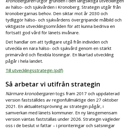
kronobergaren
utgör grunden i den långsiktiga utvecklingen
av hälso- och sjukvården i Kronoberg. Strategin utgår från
kronobergarnas behov. Den siktar mot år 2030 och
tydliggör hälso- och sjukvårdens övergripande målbild och
viktigaste utvecklingsområden för att kunna bedriva en
fortsatt god vård för länets invånare.
Det handlar om att tydligare utgå från individen och
utveckla en nära hälso- och sjukvård genom en stärkt
primärvård och flexibla lösningar. En likartad utveckling
pågår i hela landet.
Till utvecklingsstrategin (pdf)
Så arbetar vi utifrån strategin
Närmare kronobergaren
togs fram 2017 och uppdaterad
version fastställdes av regionfullmäktige den 27 oktober
2021. En aktualitetsprövning av strategin pågår, i
samverkan med länets kommuner. En ny länsgemensam
version väntas fastställas under 2026. Strategin vägleder
oss i de beslut vi fattar – i prioriteringar och satsningar