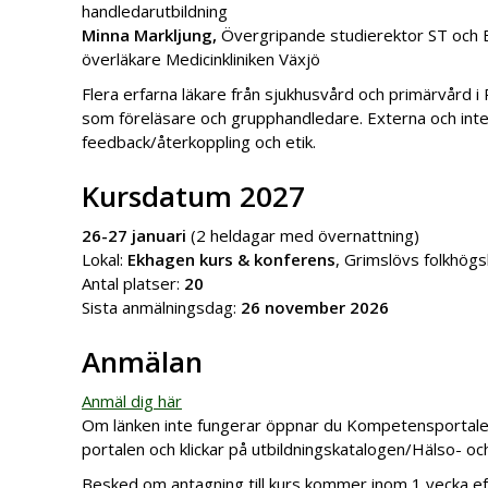
handledarutbildning
Minna Markljung,
Övergripande studierektor ST och 
överläkare Medicinkliniken Växjö
Flera erfarna läkare från sjukhusvård och primärvård 
som föreläsare och grupphandledare. Externa och inte
feedback/återkoppling och etik.
Kursdatum 2027
26-27 januari
(2 heldagar med övernattning)
Lokal:
Ekhagen kurs & konferens
, Grimslövs folkhög
Antal platser:
20
Sista anmälningsdag:
26 november 2026
Anmälan
Anmäl dig här
Om länken inte fungerar öppnar du Kompetensportalen
portalen och klickar på utbildningskatalogen/Hälso- oc
Besked om antagning till kurs kommer inom 1 vecka ef