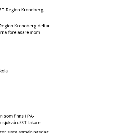
BT Region Kronoberg,
i Region Kronoberg deltar
rna föreläsare inom
skola
 som finns i PA-
h sjukvård/ST-läkare.
ter sista anmälningsdag.