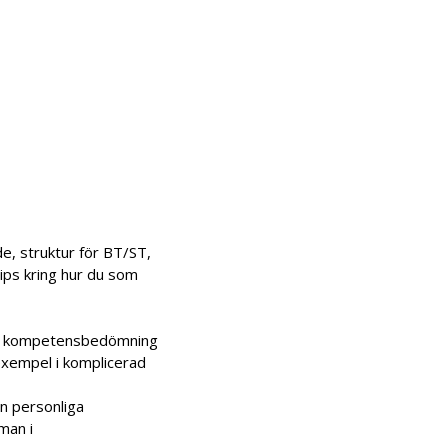
, struktur för BT/ST,
ips kring hur du som
och kompetensbedömning
exempel i komplicerad
n personliga
man i