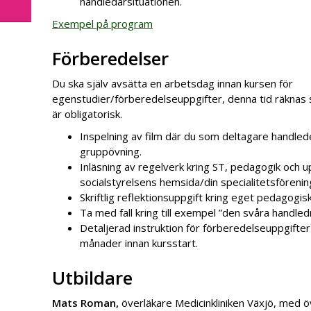
handledarsituationen.
Exempel på program
Förberedelser
Du ska själv avsätta en arbetsdag innan kursen för
egenstudier/förberedelseuppgifter, denna tid räknas 
är obligatorisk.
Inspelning av film där du som deltagare handled
gruppövning.
Inläsning av regelverk kring ST, pedagogik och 
socialstyrelsens hemsida/din specialitetsföreni
Skriftlig reflektionsuppgift kring eget pedagogisk
Ta med fall kring till exempel ”den svåra handled
Detaljerad instruktion för förberedelseuppgifter
månader innan kursstart.
Utbildare
Mats Roman,
överläkare Medicinkliniken Växjö, med ö