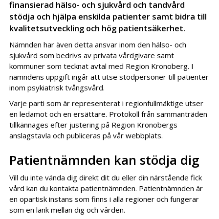
finansierad hälso- och sjukvård och tandvård
stödja och hjälpa enskilda patienter samt bidra till
kvalitetsutveckling och hög patientsäkerhet.
Nämnden har även detta ansvar inom den hälso- och
sjukvård som bedrivs av privata vårdgivare samt
kommuner som tecknat avtal med Region Kronoberg. I
nämndens uppgift ingår att utse stödpersoner till patienter
inom psykiatrisk tvångsvård.
Varje parti som är representerat i regionfullmäktige utser
en ledamot och en ersättare. Protokoll från sammanträden
tillkännages efter justering på Region Kronobergs
anslagstavla och publiceras på vår webbplats.
Patientnämnden kan stödja dig
Vill du inte vända dig direkt dit du eller din närstående fick
vård kan du kontakta patientnämnden. Patientnämnden är
en opartisk instans som finns i alla regioner och fungerar
som en länk mellan dig och vården.