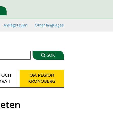
Anslagstavlan
Other languages
K OCH
OM REGION
RATI
KRONOBERG
heten