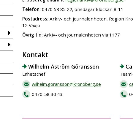
Telefon:
0470 58 85 22, onsdagar klockan 8-11
Postadress:
Arkiv- och journalenheten, Region Kr
12 Växjö
Övrig tid:
Arkiv- och journalenheten via 1177
Kontakt
Wilhelm Åström Göransson
Ca
Enhetschef
Teamle
wilhelm.goransson@kronoberg.se
c
0470-58 30 43
0