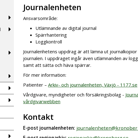
Journalenheten
Ansvarsområde:
Utlämnande av digital journal
d
Spärrhantering
Loggkontroll
Journalenhetens uppdrag är att lämna ut journalkopior 
journalen. I uppdraget ingår även utlämnanden av loggu
samt att sätta och häva spärrar.
För mer information:
Patienter –
Arkiv- och journalenheten, Växjö - 1177.se
Vårdgivare, myndigheter och försäkringsbolag -
Journa
vårdgivarwebben
Kontakt
E-post journalenheten:
journalenheten@kronober
E-post regionarkiv:
regionarkiv@kronoberg.se