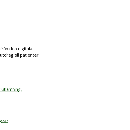
från den digitala
tdrag till patienter
lutlämning,
g.se