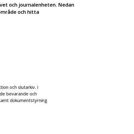
ivet och journalenheten. Nedan
område och hitta
ion och slutarkiv. I
ande bevarande och
r samt dokumentstyrning