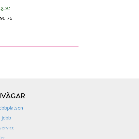
rg.se
 96 76
NVÄGAR
bbplatsen
 jobb
service
der