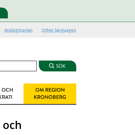
Anslagstavlan
Other languages
K OCH
OM REGION
RATI
KRONOBERG
g och