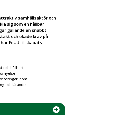
 attraktiv samhällsaktör och
ckla sig som en hållbar
ar gällande en snabbt
stakt och ökade krav på
 har FoUU tillskapats.
t och hållbart
förnyelse
oriteringar inom
ing och lärande