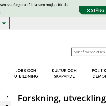
sen ska fungera så bra som möjligt för dig.
STÄNG
e
Sök på webbplatsen
JOBB OCH
KULTUR OCH
POLITI
G
UTBILDNING
SKAPANDE
DEMOK
Forskning, utvecklin