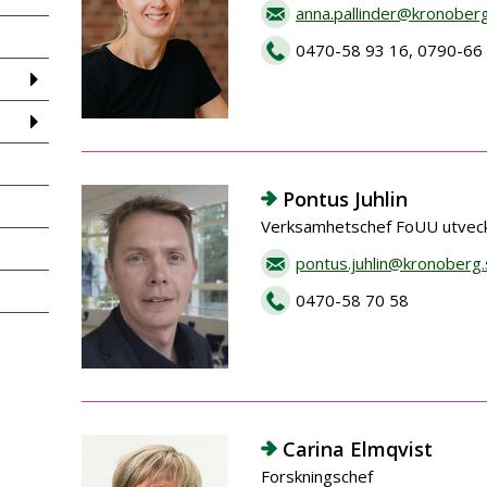
anna.pallinder@kronober
0470-58 93 16, 0790-66
Pontus Juhlin
Verksamhetschef FoUU utveckl
pontus.juhlin@kronoberg
0470-58 70 58
Carina Elmqvist
Forskningschef