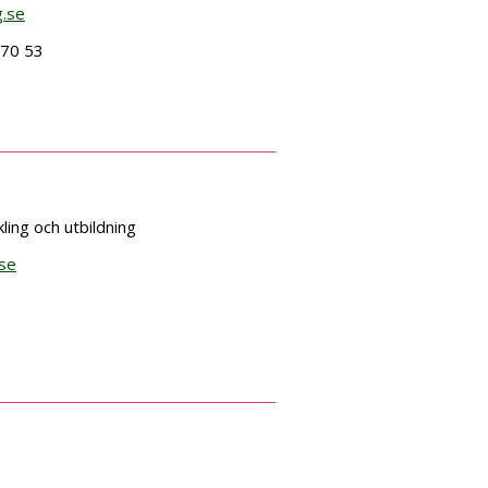
g.se
 70 53
ing och utbildning
.se