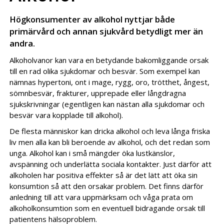
Högkonsumenter av alkohol nyttjar både
primärvård och annan sjukvård betydligt mer än
andra.
Alkoholvanor kan vara en betydande bakomliggande orsak
till en rad olika sjukdomar och besvär. Som exempel kan
nämnas hypertoni, ont i mage, rygg, oro, trötthet, ångest,
sömnbesvär, frakturer, upprepade eller långdragna
sjukskrivningar (egentligen kan nästan alla sjukdomar och
besvär vara kopplade till alkohol).
De flesta människor kan dricka alkohol och leva långa friska
liv men alla kan bli beroende av alkohol, och det redan som
unga. Alkohol kan i små mängder öka lustkänslor,
avspänning och underlätta sociala kontakter. Just därför att
alkoholen har positiva effekter så är det lätt att öka sin
konsumtion så att den orsakar problem. Det finns därför
anledning till att vara uppmärksam och våga prata om
alkoholkonsumtion som en eventuell bidragande orsak till
patientens hälsoproblem.